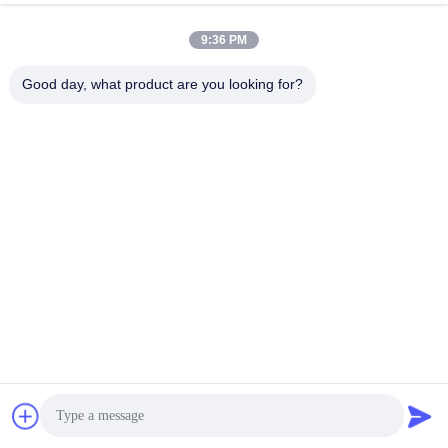
9:36 PM
Cordierite Diesel Particulate Filter
Car Diesel Particulate Filter
Good day, what product are you looking for?
सबसे अच्छी कीमत पाएं
सबसे अच्छी कीमत पाएं
Cellular Diesel Particulate Filter
कॉर्डिएराइट डीजल पार्टिकुलेट व्हाइट
सिरेमिक सब्सट्रेट फ़िल्टर उच्च स्थायित्व
सबसे अच्छी कीमत पाएं
सबसे अच्छी कीमत पाएं