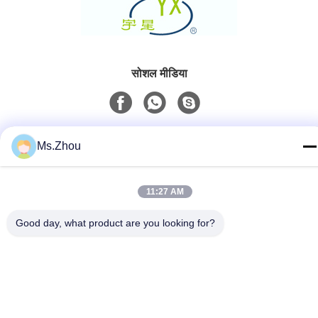
सोशल मीडिया
त्वरित संपर्क
Ms.Zhou
टेलीफोन
86-0510-87189500
11:27 AM
ईमेल
Good day, what product are you looking for?
yxhjc@yxhjc.com
पता
Dingshu Town, Yixing City, Jiangsu Province