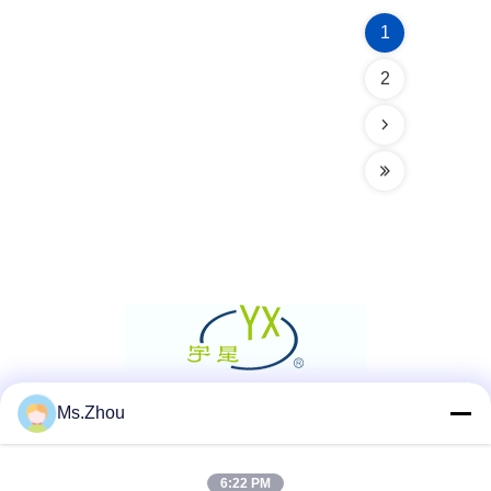
1
2
Ms.Zhou
सोशल मीडिया
6:22 PM