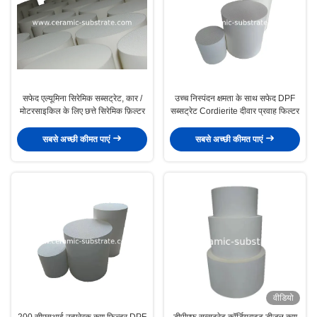
सफेद एल्यूमिना सिरेमिक सब्सट्रेट, कार /
उच्च निस्पंदन क्षमता के साथ सफेद DPF
मोटरसाइकिल के लिए छत्ते सिरेमिक फ़िल्टर
सब्सट्रेट Cordierite दीवार प्रवाह फिल्टर
सबसे अच्छी कीमत पाएं
सबसे अच्छी कीमत पाएं
वीडियो
200 सीएसआई उत्प्रेरक कण फ़िल्टर DPF
डीपीएफ सब्सट्रेट कॉर्डियराइट डीजल कण