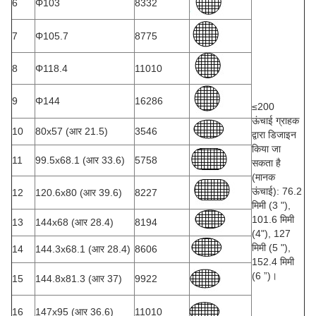
6
Φ103
8332
7
Φ105.7
8775
8
Φ118.4
11010
9
Φ144
16286
≤200
ऊंचाई ग्राहक
10
80x57 (आर 21.5)
3546
द्वारा डिजाइन
किया जा
11
99.5x68.1 (आर 33.6)
5758
सकता है
(मानक
ऊंचाई): 76.2
12
120.6x80 (आर 39.6)
8227
मिमी (3 "),
101.6 मिमी
13
144x68 (आर 28.4)
8194
(4"), 127
मिमी (5 "),
14
144.3x68.1 (आर 28.4)
8606
152.4 मिमी
(6 ”)।
15
144.8x81.3 (आर 37)
9922
16
147x95 (आर 36.6)
11010