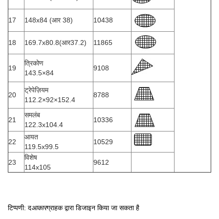
17
148x84 (आर 38)
10438
18
169.7x80.8(आर37.2)
11865
त्रिकोण
19
9108
143.5×84
ट्रेपेज़ियम
20
8788
112.2×92×152.4
समलंब
21
10336
122.3x104.4
आयत
22
10529
119.5x99.5
विशेष
23
9612
114x105
टिप्पणी: द
आकार
ग्राहक द्वारा डिजाइन किया जा सकता है