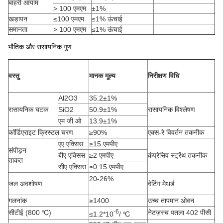
बाहरी आयाम
> 100 एमएम
±1%
खड़ापन
≤100 एमएम
≤1% ऊंचाई
समानता
> 100 एमएम
≤1% ऊंचाई
भौतिक और रासायनिक गुण
वस्तु
मानक मूल्य
निरीक्षण विधि
Al2O3
35.2±1%
रासायनिक घटक
SiO2
50.9±1%
रासायनिक विश्लेषण
एम जी ओ
13.9±1%
कॉर्डिएराइट क्रिस्टल चरण
≥90%
एक्स-रे विवर्तन तकनीक
एए एक्सिस
≥15 एमपीए
संपीड़न
बीए एक्सिस
≥2 एमपीए
कंप्रेसिव स्ट्रेंथ तकनीक
ताकत
सीए एक्सिस
≥0.15 एमपीए
20-26%
जल अवशोषण
वेटिंग मेथर्ड
गलनांक
≥1400
उच्च तापमान ओवन
-6
सीटीई (800 ℃)
नेटज़स्च पतला 402 पीसी
≤1.2*10
/ ℃