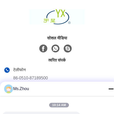
सोशल मीडिया
त्वरित संपर्क
टेलीफोन
86-0510-87189500
ईमेल
Ms.Zhou
yxhjc@yxhjc.com
पता
10:14 AM
Dingshu Town, Yixing City, Jiangsu Province