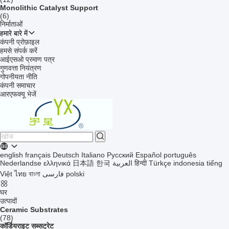
Monolithic Catalyst Support
(6)
निर्माताओं
हमारे बारे में
कंपनी प्रोफ़ाइल
हमसे संपर्क करें
आईएसओ प्रमाण पत्र
गुणवत्ता नियंत्रण
गोपनीयता नीति
कंपनी समाचार
आरएफक्यू भेजें
english
français
Deutsch
Italiano
Русский
Español
português
Nederlandse
ελληνικά
日本語
한국
العربية
हिन्दी
Türkçe
indonesia
tiếng
Việt
ไทย
বাংলা
فارسی
polski
घर
उत्पादों
Ceramic Substrates
(78)
कॉर्डियराइट सब्सट्रेट