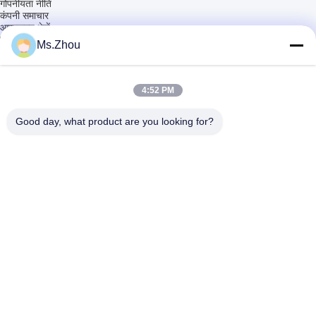
गोपनीयता नीति
कंपनी समाचार
आरएफक्यू भेजें
घर
>
Ms.Zhou
Jiangsu Province Yixing Nonmetallic Chemical Machinery Factory
Co.,Ltd निर्माता ऑनलाइन
नए निर्माता
|
एक्सेल में प्रिंट करें
4:52 PM
0-9
A
B
C
D
E
F
G
H
I
J
K
L
M
N
O
P
Q
R
S
T
U
V
W
X
Y
Z
क्षमा करें, कोई निर्माता नहीं है
Good day, what product are you looking for?
हमसे संपर्क करें
पता:
Dingshu Town, Yixing City, Jiangsu Province
ईमेल:
yxhjc@yxhjc.com
फोन:
86-0510-87189500
उत्पादों
Ceramic Substrates
कॉर्डियराइट सब्सट्रेट
औद्योगिक सिरेमिक मधुमक्खी
Honeycomb Ceramic
गैसोलीन कण फिल्टर
Honeycomb Ceramic Filter
डीओसी एससीआर
DPF Substrate
समुद्री एससीआर
Cordierite DPF